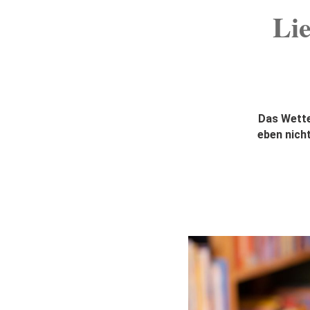
Li
Das Wetter
eben nich