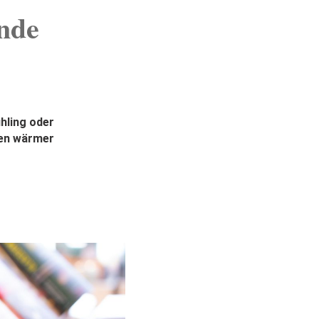
nde
ühling oder
hen wärmer