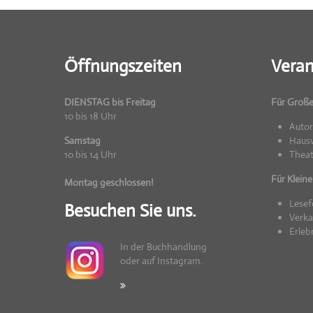
Öffnungszeiten
Veran
DIENSTAG bis Freitag
Für Groß
10 bis 18 Uhr
Auto
Samstag
Hausv
10 bis 14 Uhr
Theat
Für Kleine
Montag geschlossen!
Lesef
Besuchen Sie uns.
Verka
Erleb
In der Buchhandlung
oder auf Instagram.