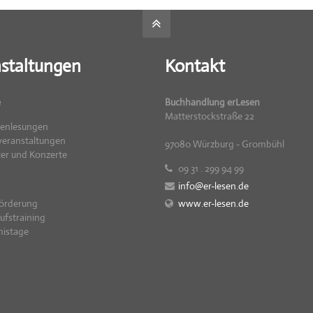
staltungen
Kontakt
e
Buchhandlung erLesen
Matterstockstraße 22
renlesungen
eranstaltungen
97080 Würzburg - Grombühl
er und Konzerte
09 31 . 299 94 99
info@er-lesen.de
örderung
www.er-lesen.de
ufstraining
nistage